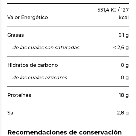
531,4 KJ / 127
Valor Energético
kcal
Grasas
6,1 g
de las cuales son saturadas
< 2,6 g
Hidratos de carbono
0 g
de los cuales azúcares
0 g
Proteínas
18 g
Sal
2,8 g
Recomendaciones de conservación