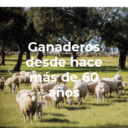
Ganaderos
desde hace
más de 60
años